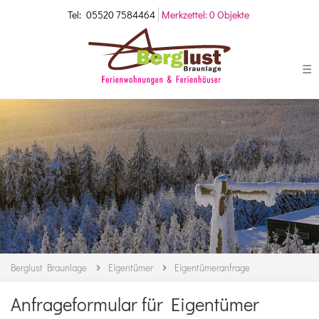
Tel:
05520 7584464
Merkzettel:
0 Objekte
☰
Berglust Braunlage
Eigentümer
Eigentümeranfrage
Anfrageformular für Eigentümer