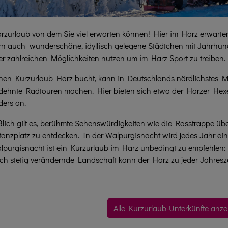
rzurlaub von dem Sie viel erwarten können! Hier im Harz erwarte
n auch wunderschöne, idyllisch gelegene Städtchen mit Jahrhund
er zahlreichen Möglichkeiten nutzen um im Harz Sport zu treiben.
nen Kurzurlaub Harz bucht, kann in Deutschlands nördlichstes M
ehnte Radtouren machen. Hier bieten sich etwa der Harzer Hexe
ers an.
ßlich gilt es, berühmte Sehenswürdigkeiten wie die Rosstrappe ü
anzplatz zu entdecken. In der Walpurgisnacht wird jedes Jahr ein 
lpurgisnacht ist ein Kurzurlaub im Harz unbedingt zu empfehlen
ich stetig verändernde Landschaft kann der Harz zu jeder Jahresz
Alle Kurzurlaub-Unterkünfte anz