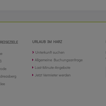
URLAUB IM HARZ
REISEZIELE
Unterkunft suchen
ge
Allgemeine Buchungsanfrage
ß
Last-Minute-Angebote
rode
Jetzt Vermieter werden
ndreasberg
lee