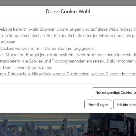
Deine Cookie-Wahl
Buchen Sie online oder tel
finden & buchen
Gästein
ebsite benutzt lokale Browser Einstellungen und auf diese Website besch
, die für den technischen Betrieb der Website erforderlich sind und stets g
esondere
Sorglos
 müssen.
nterkünfte
buchen
Cookies werden nur mit Deiner Zustimmung gesetzt.
r Marketing-Budget jedoch sinnvoll einsetzen zu können, benötigen wir di
ttanbietern, die Cookies und Trackingmethoden einsetzen. Dafür möchten 
b
 Dein Einverständnis bitten.
eren Datenschutz-Hinweisen kannst Du einsehen, welche Dienste das sind
urlaub im Harz
Nur notwendige Cookies 
Einstellungen
Ich bin ein