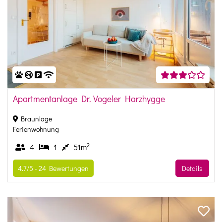
Apartmentanlage Dr. Vogeler Harzhygge
Braunlage
Ferienwohnung
2
4
1
51m
4.7/5 -
24
Bewertungen
Details