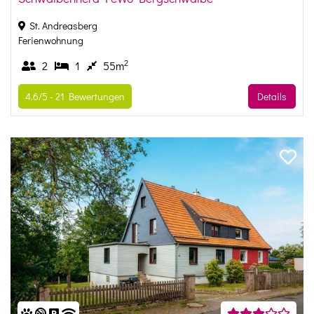
St. Andreasberg
Ferienwohnung
2
2
1
55m
4.6/5 -
21
Bewertungen
Details