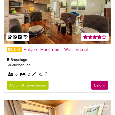
Holgers Harztraum - Wasserregal
DELUXE
Braunlage
Ferienwohnung
2
6
2
75m
4.5/5 -
19
Bewertungen
Details