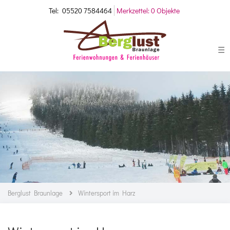
Tel:
05520 7584464
Merkzettel:
0 Objekte
☰
Berglust Braunlage
Wintersport im Harz