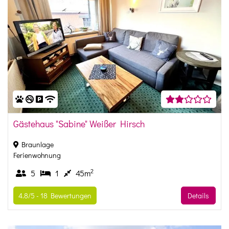
Gästehaus "Sabine" Weißer Hirsch
Braunlage
Ferienwohnung
2
5
1
45m
4.8/5 -
18
Bewertungen
Details