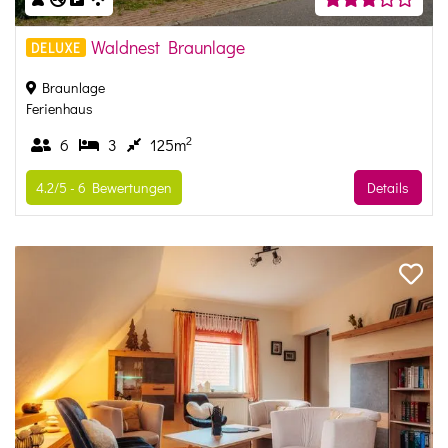
Waldnest Braunlage
DELUXE
Braunlage
Ferienhaus
2
6
3
125m
4.2/5 -
6
Bewertungen
Details