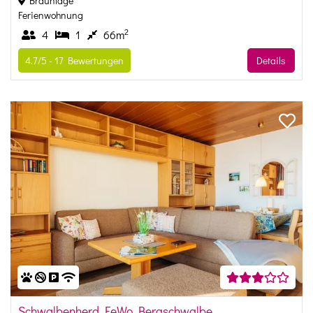
Braunlage
Ferienwohnung
2
4
1
66m
4.7/5 -
17
Bewertungen
Details
Schwalbenherd FeWo Bergschwalbe