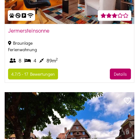
Jermersteinsonne
Braunlage
Ferienwohnung
2
8
4
89m
4.7/5 -
17
Bewertungen
Details