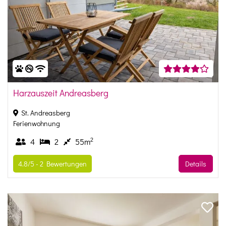
Harzauszeit Andreasberg
St. Andreasberg
Ferienwohnung
2
4
2
55m
4.8/5 -
2
Bewertungen
Details