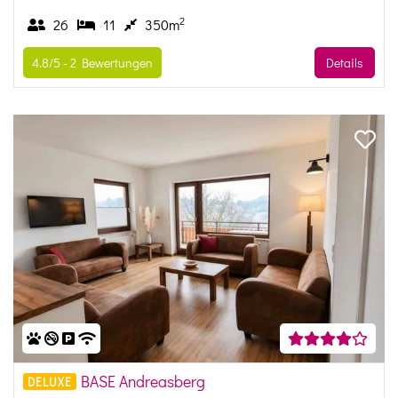
2
26
11
350m
4.8/5 -
2
Bewertungen
Details
BASE Andreasberg
DELUXE