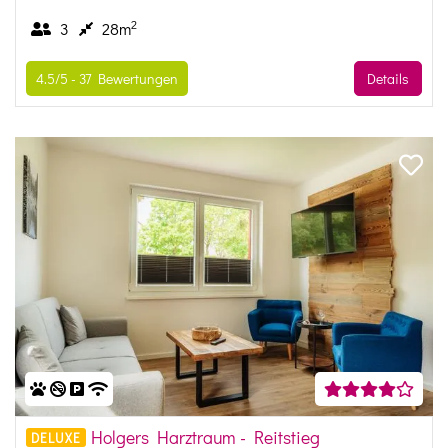
2
3
28m
4.5/5 -
37
Bewertungen
Details
Holgers Harztraum - Reitstieg
DELUXE