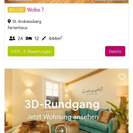
Wolke 7
DELUXE
St. Andreasberg
Ferienhaus
2
24
12
444m
4.8/5 -
8
Bewertungen
Details