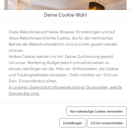
Deine Cookie-Wahl
Diese Website benutzt lokale Browser Einstellungen und auf
diese Website beschränkte Cookies, die für den technischen
Betrieb der Website erforderlich sind und stets gesetzt werden
müssen.
Andere Cookies werden nur mit Deiner Zustimmung gesetzt.
Um unser Marketing-Budget jedoch sinnvoll einsetzen zu
können, benötigen wir die Hilfe von Drittanbietern, die Cookies
Apartmentanlage Dr. Vogeler Halali
DELUXE
und Trackingmethoden einsetzen. Dafür möchten wir Dich um
Braunlage
Dein Einverständnis bitten.
In unseren Datenschutz-Hinweisen kannst Du einsehen, welche
Braunlage
Dienste das sind.
Ferienwohnung
2
4
1
65m
Nur notwendige Cookies verwenden
4.8/5 -
11
Bewertungen
Details
Einstellungen
Ich bin einverstanden