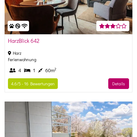
HarzBlick 642
Harz
Ferienwohnung
2
4
1
60m
4.6/5 -
16
Bewertungen
Details