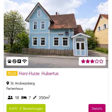
Harz-Huize Hubertus
PLUS
St. Andreasberg
Ferienhaus
2
18
7
350m
4.4/5 -
2
Bewertungen
Details