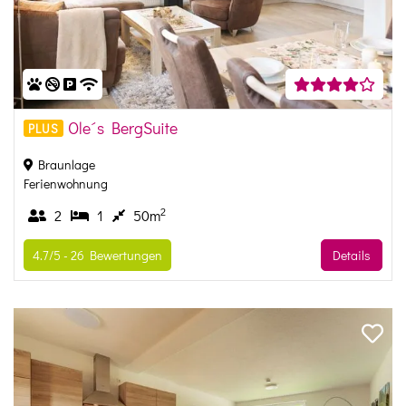
Ole´s BergSuite
PLUS
Braunlage
Ferienwohnung
2
2
1
50m
4.7/5 -
26
Bewertungen
Details