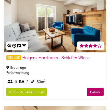
Holgers Harztraum - Schlufter Wiese
DELUXE
Braunlage
Ferienwohnung
2
6
2
80m
4.5/5 -
26
Bewertungen
Details